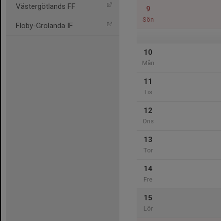
Västergötlands FF
9
Sön
Floby-Grolanda IF
10
Mån
11
Tis
12
Ons
13
Tor
14
Fre
15
Lör