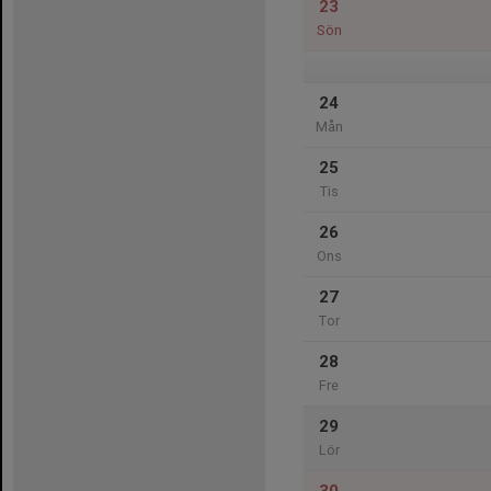
23
Sön
24
Mån
25
Tis
26
Ons
27
Tor
28
Fre
29
Lör