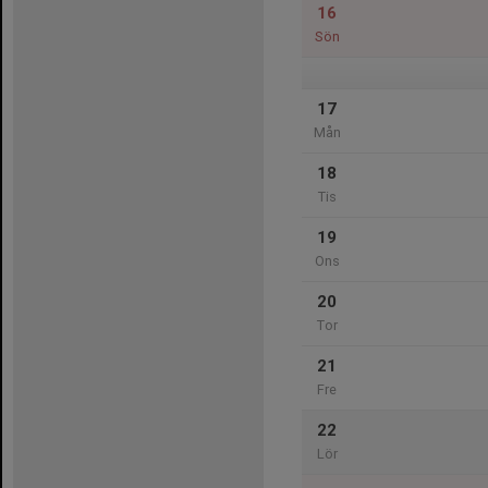
16
Sön
17
Mån
18
Tis
19
Ons
20
Tor
21
Fre
22
Lör