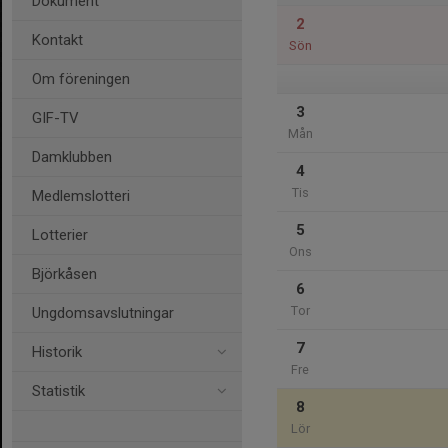
Dokument
2
Kontakt
Sön
Om föreningen
3
GIF-TV
Mån
Damklubben
4
Tis
Medlemslotteri
5
Lotterier
Ons
Björkåsen
6
Tor
Ungdomsavslutningar
7
Historik
Fre
Statistik
8
Lör