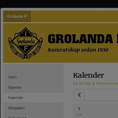
Grolanda IF
GROLANDA 
Kamratskap sedan 1930
Kalender
Hem
Gå till idag
|
Prenumerer
Nyheter
Kalender
Bildgalleri
1
Lör