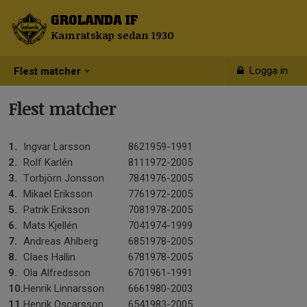
GROLANDA IF
Kamratskap sedan 1930
Logga in
Flest matcher
Flest matcher
1.
Ingvar Larsson
862
1959-1991
2.
Rolf Karlén
811
1972-2005
3.
Torbjörn Jonsson
784
1976-2005
4.
Mikael Eriksson
776
1972-2005
5.
Patrik Eriksson
708
1978-2005
6.
Mats Kjellén
704
1974-1999
7.
Andreas Ahlberg
685
1978-2005
8.
Claes Hallin
678
1978-2005
9.
Ola Alfredsson
670
1961-1991
10.
Henrik Linnarsson
666
1980-2003
11.
Henrik Oscarsson
654
1983-2005