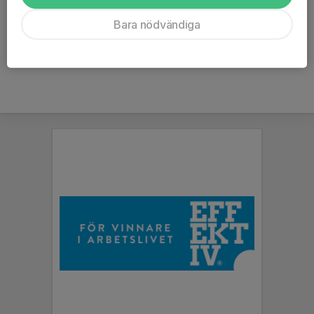
31.
Torbjörn Andersson
463
1972-1991
Bara nödvändiga
*
= spelade även före 1956, då statistiken började föras.