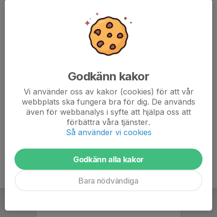
9.
Hans-Åke Eliasson
58
1973-1977
10.
Hans-Olof Gustafsson
53
1974-1977
11.
Thomas Nilsson
51
1976-1992
* = spelade även före 1956, då statistik började föras.
Seriemål B-lag
Godkänn kakor
Vi använder oss av kakor (cookies) för att vår
1.
Sten Gustavsson
99
1966-1982
webbplats ska fungera bra för dig. De används
2.
Gert Lennartsson
61
1980-1989
även för webbanalys i syfte att hjälpa oss att
3.
Rune Arvidsson 2
51
1958-1964*
förbättra våra tjänster.
Så använder vi cookies
* = spelade även före 1958, då statistik började föras.
Godkänn alla kakor
Bara nödvändiga