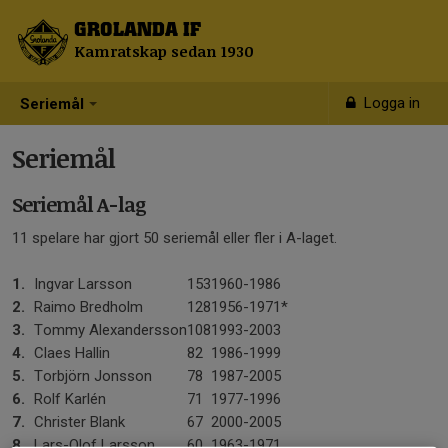
GROLANDA IF
Kamratskap sedan 1930
Logga in
Seriemål
Seriemål
Seriemål A-lag
11 spelare har gjort 50 seriemål eller fler i A-laget.
1.
Ingvar Larsson
153
1960-1986
2.
Raimo Bredholm
128
1956-1971*
3.
Tommy Alexandersson
108
1993-2003
4.
Claes Hallin
82
1986-1999
5.
Torbjörn Jonsson
78
1987-2005
6.
Rolf Karlén
71
1977-1996
7.
Christer Blank
67
2000-2005
8.
Lars-Olof Larsson
60
1963-1971