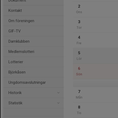
Dokument
2
Kontakt
Ons
Om föreningen
3
Tor
GIF-TV
4
Damklubben
Fre
Medlemslotteri
5
Lör
Lotterier
6
Björkåsen
Sön
Ungdomsavslutningar
7
Historik
Mån
Statistik
8
Tis