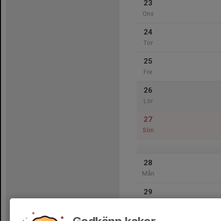
23
Ons
24
Tor
25
Fre
26
Lör
27
Sön
28
Mån
29
Tis