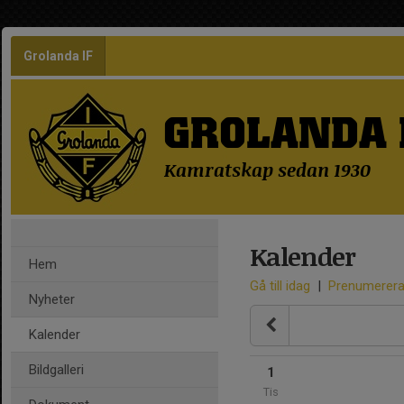
Grolanda IF
GROLANDA 
Kamratskap sedan 1930
Kalender
Hem
Gå till idag
|
Prenumerer
Nyheter
Kalender
Bildgalleri
1
Tis