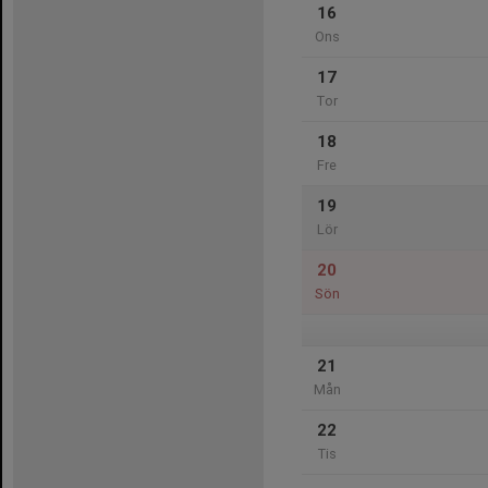
16
Ons
17
Tor
18
Fre
19
Lör
20
Sön
21
Mån
22
Tis