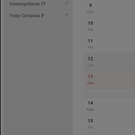
Västergötlands FF
9
Ons
Floby-Grolanda IF
10
Tor
11
Fre
12
Lör
13
Sön
14
Mån
15
Tis